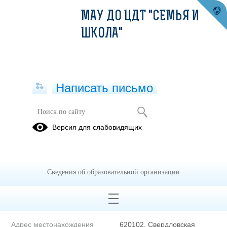
МАУ ДО ЦДТ "СЕМЬЯ И
ШКОЛА"
Написать письмо
Полное наименование
Муниципальное автономное
Версия для слабовидящих
образовательной организации*
учреждение
дополнительного
образования - Центр
детского творчества "Семья
Сведения об образовательной организации
и школа"
Сокращенное наименование
МАУ ДО ЦДТ "Семья и
образовательной организации*
школа"
Адрес местонахождения
620102, Свердловская